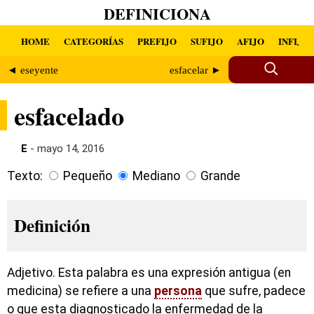
DEFINICIONA
HOME
CATEGORÍAS
PREFIJO
SUFIJO
AFIJO
INFIJO
◄ eseyente
esfacelar ►
esfacelado
E
- mayo 14, 2016
Texto:
Pequeño
Mediano
Grande
Definición
Adjetivo. Esta palabra es una expresión antigua (en
medicina) se refiere a una
persona
que sufre, padece
o que esta diagnosticado la enfermedad de la