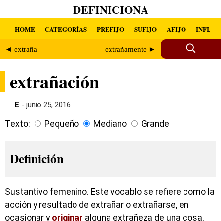
DEFINICIONA
HOME
CATEGORÍAS
PREFIJO
SUFIJO
AFIJO
INFIJO
◄ extraña
extrañamente ►
extrañación
E
- junio 25, 2016
Texto:
Pequeño
Mediano
Grande
Definición
Sustantivo femenino. Este vocablo se refiere como la
acción y resultado de extrañar o extrañarse, en
ocasionar y
originar
alguna extrañeza de una cosa,