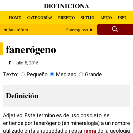
DEFINICIONA
HOME
CATEGORÍAS
PREFIJO
SUFIJO
AFIJO
INFIJO
◄ faneróforo
fanerogloso ►
fanerógeno
F
- julio 5, 2016
Texto:
Pequeño
Mediano
Grande
Definición
Adjetivo. Este termino es de uso obsoleto, se
entiende por fanerógeno (en mineralogía) a un nombre
utilizado en la antiguedad en esta
rama
de la geología