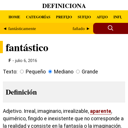
DEFINICIONA
HOME
CATEGORÍAS
PREFIJO
SUFIJO
AFIJO
INFIJO
◄ fantásticamente
fañado ►
fantástico
F
- julio 6, 2016
Texto:
Pequeño
Mediano
Grande
Definición
Adjetivo. Irreal, imaginario, irrealizable,
aparente
,
quimérico, fingido e inexistente que no corresponde a
la realidad y consiste en la fantasía o la imaginación.