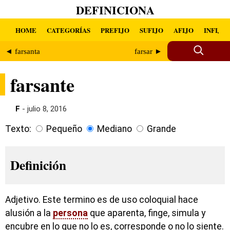
DEFINICIONA
HOME
CATEGORÍAS
PREFIJO
SUFIJO
AFIJO
INFIJO
◄ farsanta
farsar ►
farsante
F
- julio 8, 2016
Texto:
Pequeño
Mediano
Grande
Definición
Adjetivo. Este termino es de uso coloquial hace
alusión a la
persona
que aparenta, finge, simula y
encubre en lo que no lo es, corresponde o no lo siente.