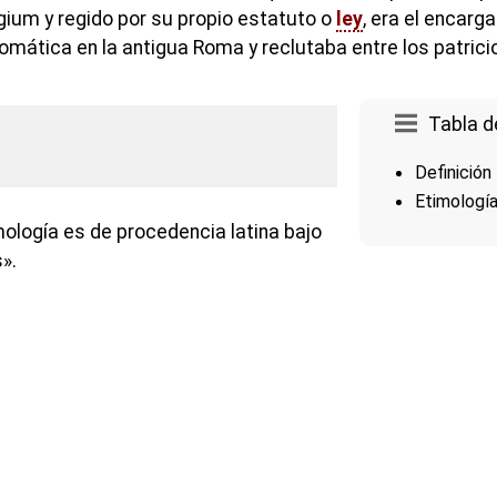
ium y regido por su propio estatuto o
ley
, era el encarg
lomática en la antigua Roma y reclutaba entre los patrici
Tabla d
Definición
Etimologí
mología es de procedencia latina bajo
».