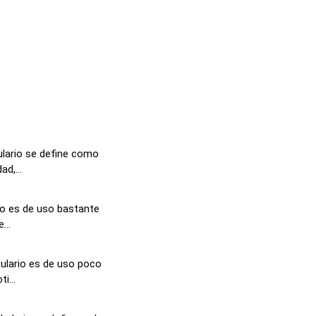
lario se define como
d,...
lo es de uso bastante
...
ulario es de uso poco
i...