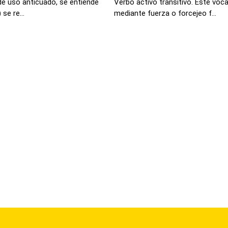
de uso anticuado, se entiende
Verbo activo transitivo. Este voca
se re...
mediante fuerza o forcejeo f...