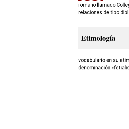
romano llamado Colleg
relaciones de tipo dip
Etimología
vocabulario en su eti
denominación «fetiālis