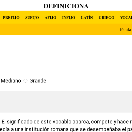
DEFINICIONA
PREFIJO
SUFIJO
AFIJO
INFIJO
LATÍN
GRIEGO
VOCA
fécul
Mediano
Grande
 El significado de este vocablo abarca, compete y hace r
ecía a una institución romana que se desempeñaba el pa