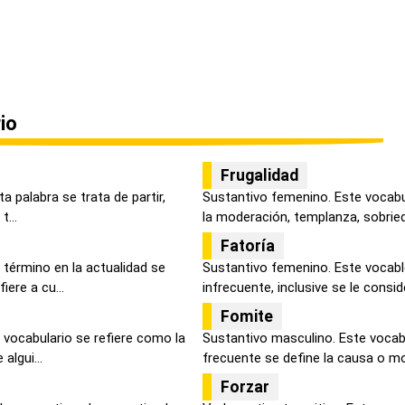
io
Frugalidad
ta palabra se trata de partir,
Sustantivo femenino. Este vocabu
t...
la moderación, templanza, sobrieda
Fatoría
 término en la actualidad se
Sustantivo femenino. Este vocab
ere a cu...
infrecuente, inclusive se le conside
Fomite
 vocabulario se refiere como la
Sustantivo masculino. Este vocab
algui...
frecuente se define la causa o mot
Forzar