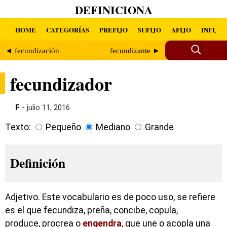
DEFINICIONA
HOME
CATEGORÍAS
PREFIJO
SUFIJO
AFIJO
INFIJO
◄ fecundización
fecundizante ►
fecundizador
F
- julio 11, 2016
Texto:
Pequeño
Mediano
Grande
Definición
Adjetivo. Este vocabulario es de poco uso, se refiere
es el que fecundiza, preña, concibe, copula,
produce, procrea o
engendra
, que une o acopla una