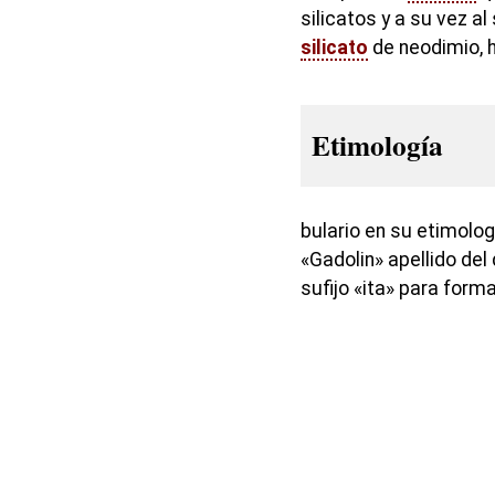
silicatos y a su vez a
silicato
de neodimio, hi
Etimología
bulario en su etimolo
«Gadolin» apellido de
sufijo «ita» para form