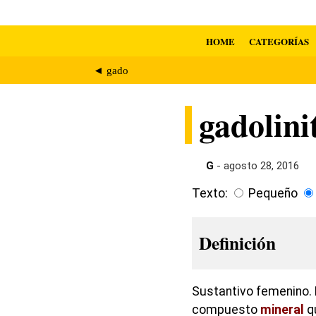
HOME
CATEGORÍAS
◄ gado
gadolini
G
- agosto 28, 2016
Texto:
Pequeño
Definición
Sustantivo femenino. 
compuesto
mineral
qu