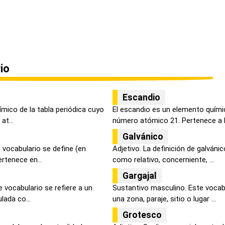
io
Escandio
ímico de la tabla periódica cuyo
El escandio es un elemento quími
at...
número atómico 21. Pertenece a la
Galvánico
 vocabulario se define (en
Adjetivo. La definición de galvánico
rtenece en...
como relativo, concerniente, ...
Gargajal
 vocabulario se refiere a un
Sustantivo masculino. Este vocabu
lada co...
una zona, paraje, sitio o lugar ...
Grotesco