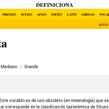
DEFINICIONA
PREFIJO
SUFIJO
AFIJO
INFIJO
LATÍN
GRIEGO
VOCA
gadua
ta
Mediano
Grande
Este vocablo es de uso obsoleto (en mineralogía) que se 
e corresponde en la clasificación taxonómica de Strunz 