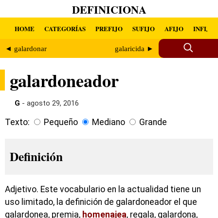
DEFINICIONA
HOME
CATEGORÍAS
PREFIJO
SUFIJO
AFIJO
INFIJO
◄ galardonar
galaricida ►
galardoneador
G
- agosto 29, 2016
Texto:
Pequeño
Mediano
Grande
Definición
Adjetivo. Este vocabulario en la actualidad tiene un
uso limitado, la definición de galardoneador el que
galardonea, premia,
homenajea
, regala, galardona,