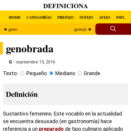
DEFINICIONA
HOME
CATEGORÍAS
PREFIJO
SUFIJO
AFIJO
INFIJO
◄ geno
genojo ►
genobrada
G
- septiembre 15, 2016
Texto:
Pequeño
Mediano
Grande
Definición
Sustantivo femenino. Este vocablo en la actualidad
se encuentra desusado (en gastronomía) hace
referencia a un
preparado
de tipo culinario aplicado