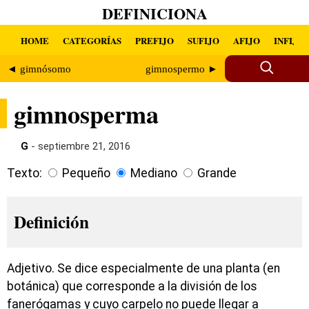
DEFINICIONA
HOME
CATEGORÍAS
PREFIJO
SUFIJO
AFIJO
INFIJO
◄ gimnósomo
gimnospermo ►
gimnosperma
G
- septiembre 21, 2016
Texto:
Pequeño
Mediano
Grande
Definición
Adjetivo. Se dice especialmente de una planta (en
botánica) que corresponde a la división de los
fanerógamas y cuyo carpelo no puede llegar a