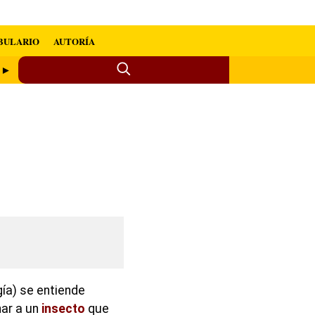
BULARIO
AUTORÍA
 ►
gía) se entiende
nar a un
insecto
que