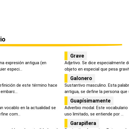
io
Grave
una expresión antigua (en
Adjetivo. Se dice especialmente 
ier especi...
objeto en especial que pesa gravit.
Galonero
efinición de este término hace
Sustantivo masculino. Esta palab
 embarc...
antigua, se define la persona que s
Guapísimamente
n vocablo en la actualidad se
Adverbio modal. Este vocabulario 
fine com...
uso limitado, se entiende por ...
Garapiñera