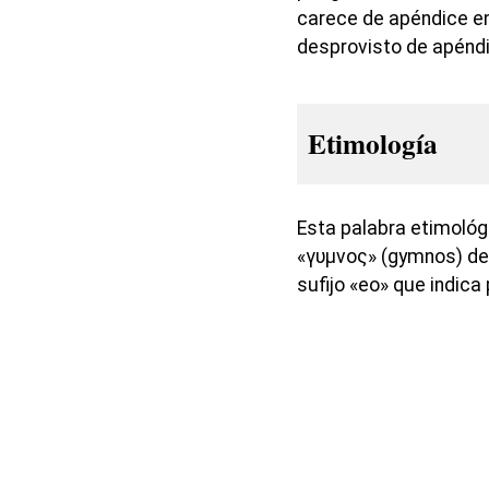
carece de apéndice en 
desprovisto de apéndi
Etimología
Esta palabra etimoló
«γυμνος» (gymnos) de
sufijo «eo» que indica 