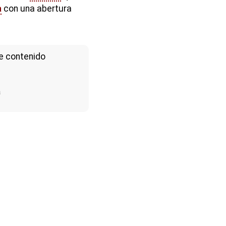
a
con una abertura
e contenido
a