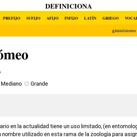
DEFINICIONA
PREFIJO
SUFIJO
AFIJO
INFIJO
LATÍN
GRIEGO
VOCA
gimnóstomo
ómeo
6
Mediano
Grande
ario en la actualidad tiene un uso limitado, (en entomolo
nombre utilizado en esta rama de la zoología para asig