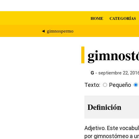
HOME
CATEGORÍAS
◄ gimnospermo
gimnost
G
- septiembre 22, 201
Texto:
Pequeño
Definición
Adjetivo. Este vocabul
por gimnostómeo a un 