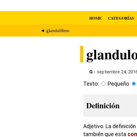
HOME
CATEGORÍAS
◄ glandulífero
glandul
G
- septiembre 24, 201
Texto:
Pequeño
Definición
Adjetivo. La definició
también que esta
co