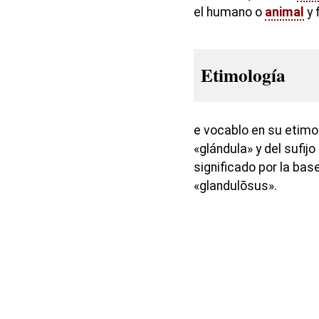
el humano o
animal
y 
Etimología
e vocablo en su etimo
«glándula» y del sufij
significado por la bas
«glandulōsus».