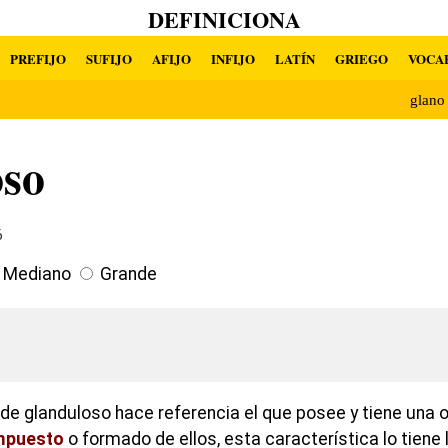
DEFINICIONA
PREFIJO
SUFIJO
AFIJO
INFIJO
LATÍN
GRIEGO
VOCA
glan
oso
6
Mediano
Grande
n de glanduloso hace referencia el que posee y tiene una o
mpuesto
o formado de ellos, esta característica lo tiene