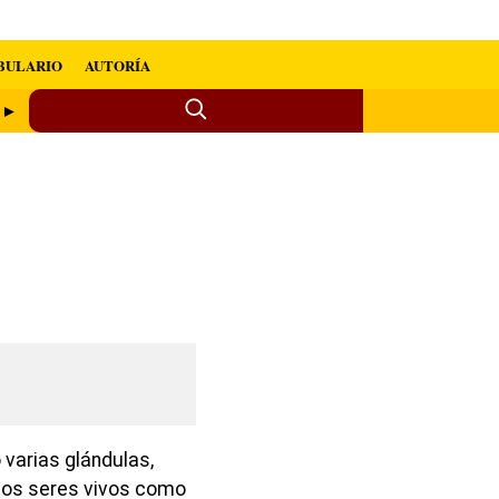
BULARIO
AUTORÍA
o ►
 varias glándulas,
 los seres vivos como