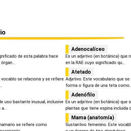
io
Adenocalíceo
gnificado de esta palabra hace
Es un adjetivo (en botánica) que 
órgan...
en la RAE cuyo significado qu...
Atetado
vocablo se relaciona y se refiere
Adjetivo. Este vocabulario que se r
..
forma o figura de una teta como..
Adenófilo
de uso bastante inusual, inclusive
Es un adjetivo (en botánica) que 
a...
plantas que tiene espina incluida d
Mama (anatomía)
 mamario se refiere como
Sustantivo femenino. Este vocabl
ncerniente ...
a un órgano de tipo glanduloso...