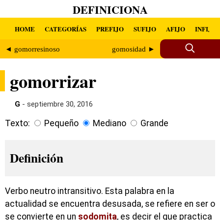
DEFINICIONA
HOME
CATEGORÍAS
PREFIJO
SUFIJO
AFIJO
INFIJO
◄ gomorresinoso
gomosidad ►
gomorrizar
G
- septiembre 30, 2016
Texto:
Pequeño
Mediano
Grande
Definición
Verbo neutro intransitivo. Esta palabra en la
actualidad se encuentra desusada, se refiere en ser o
se convierte en un
sodomita
, es decir el que practica