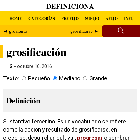
DEFINICIONA
HOME
CATEGORÍAS
PREFIJO
SUFIJO
AFIJO
INFIJO
◄ grosiento
grosificarse ►
grosificación
G
- octubre 16, 2016
Texto:
Pequeño
Mediano
Grande
Definición
Sustantivo femenino. Es un vocabulario se refiere
como la acción y resultado de grosificarse, en
crecerse, desarrollar, cultivar,
progresar
o sembrar