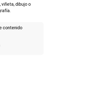
viñeta, dibujo o
rafía.
e contenido
a