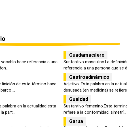
io
Guadamacilero
 vocablo hace referencia a una
Sustantivo masculino.La definici
don...
referencia a una persona que se d.
Gastroadinámico
efinición de este término hace
Adjetivo. Esta palabra en la actua
barco ...
desusada (en medicina) se refiere 
Gualdad
 palabra en la actualidad esta
Sustantivo femenino.Este termino
a part...
refiere a la conformidad, simetrí...
Garua