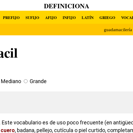
DEFINICIONA
PREFIJO
SUFIJO
AFIJO
INFIJO
LATÍN
GRIEGO
VOCA
guadamacilerí
cil
Mediano
Grande
 Este vocabulario es de uso poco frecuente (en antigüe
n
cuero
, badana, pellejo, cutícula o piel curtido, comple