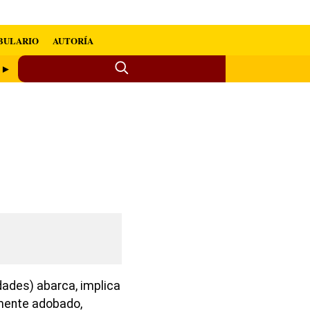
BULARIO
AUTORÍA
a ►
dades) abarca, implica
tamente adobado,