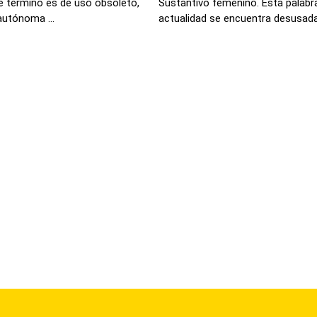
e termino es de uso obsoleto,
Sustantivo femenino. Esta palabr
autónoma ...
actualidad se encuentra desusada, 