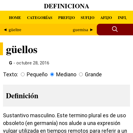
DEFINICIONA
HOME
CATEGORÍAS
PREFIJO
SUFIJO
AFIJO
INFIJO
◄ güeltre
guemisa ►
güellos
G
- octubre 28, 2016
Texto:
Pequeño
Mediano
Grande
Definición
Sustantivo masculino. Este termino plural es de uso
obsoleto (en germanía) nos alude a una expresión
vulgar utilizada en tiempos remotos para referir a un