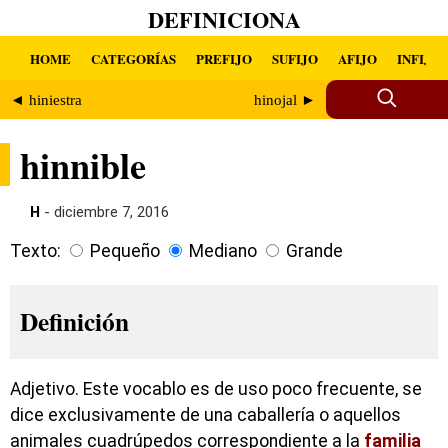
DEFINICIONA
HOME
CATEGORÍAS
PREFIJO
SUFIJO
AFIJO
INFIJO
◄ hiniestra
hinojal ►
hinnible
H
- diciembre 7, 2016
Texto:
Pequeño
Mediano
Grande
Definición
Adjetivo. Este vocablo es de uso poco frecuente, se
dice exclusivamente de una caballería o aquellos
animales cuadrúpedos correspondiente a la
familia