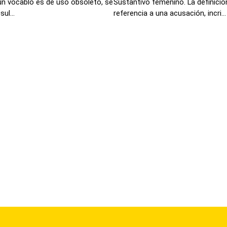
un vocablo es de uso obsoleto, se
Sustantivo femenino. La definici
ul...
referencia a una acusación, incri...