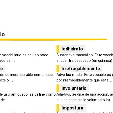
io
Iodhidrato
e vocabulario es de uso poco
Sustantivo masculino. Este vocabl
do se r...
encuentra desusado (en química) s
te
Irrefragablemente
ción de incomparablemente hace
Adverbio modal. Este vocablo es 
tejo, ...
por irrefragablemente que esta ...
Involuntario
 de uso anticuado, se define como
Adjetivo. Se dice de una acción,
de...
que se hace sin la voluntad o int...
Impostura