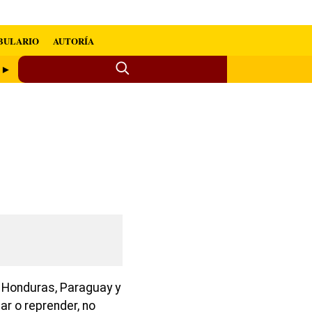
BULARIO
AUTORÍA
d ►
, Honduras, Paraguay y
bar o reprender, no