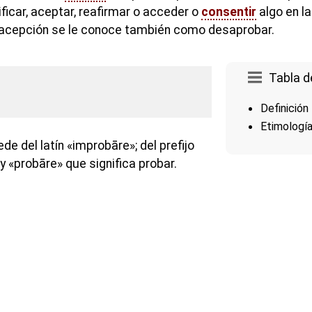
tificar, aceptar, reafirmar o acceder o
consentir
algo en l
a acepción se le conoce también como desaprobar.
Tabla d
Definición
Etimologí
de del latín «improbāre»; del prefijo
 y «probāre» que significa probar.