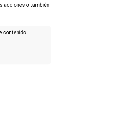
as acciones o también
e contenido
a