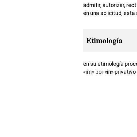
admitir, autorizar, rec
en una solicitud, est
Etimología
en su etimología proce
«im» por «in» privativo