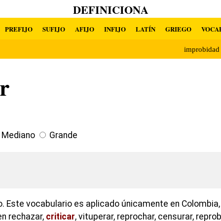
DEFINICIONA
PREFIJO
SUFIJO
AFIJO
INFIJO
LATÍN
GRIEGO
VOCA
improbida
r
Mediano
Grande
vo. Este vocabulario es aplicado únicamente en Colombia
en rechazar,
criticar
, vituperar, reprochar, censurar, repro