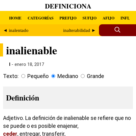
DEFINICIONA
HOME
CATEGORÍAS
PREFIJO
SUFIJO
AFIJO
INFIJO
◄ inalentado
inalterabilidad ►
inalienable
I
- enero 18, 2017
Texto:
Pequeño
Mediano
Grande
Definición
Adjetivo. La definición de inalienable se refiere que no
se puede o es posible enajenar,
ceder
, entregar, transferir,