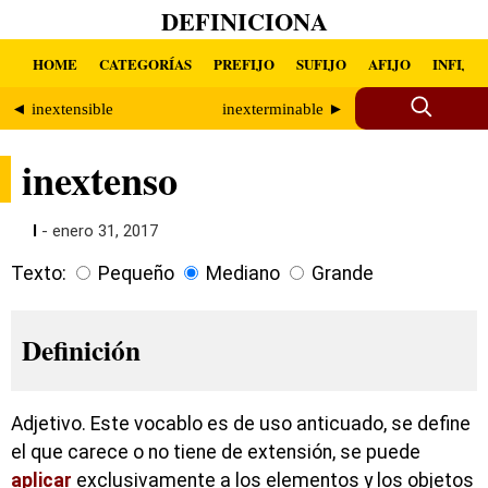
DEFINICIONA
HOME
CATEGORÍAS
PREFIJO
SUFIJO
AFIJO
INFIJO
◄ inextensible
inexterminable ►
inextenso
I
- enero 31, 2017
Texto:
Pequeño
Mediano
Grande
Definición
Adjetivo. Este vocablo es de uso anticuado, se define
el que carece o no tiene de extensión, se puede
aplicar
exclusivamente a los elementos y los objetos