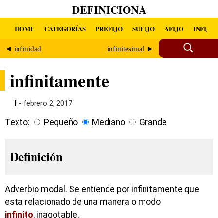
DEFINICIONA
HOME
CATEGORÍAS
PREFIJO
SUFIJO
AFIJO
INFIJO
◄ infinidad
infinitesimal ►
infinitamente
I
- febrero 2, 2017
Texto:
Pequeño
Mediano
Grande
Definición
Adverbio modal. Se entiende por infinitamente que
esta relacionado de una manera o modo
infinito
, inagotable,