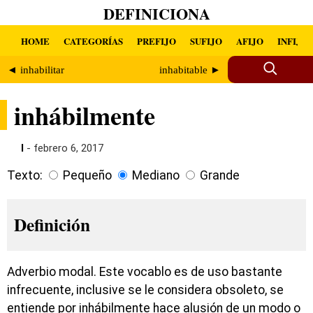
DEFINICIONA
HOME
CATEGORÍAS
PREFIJO
SUFIJO
AFIJO
INFIJO
◄ inhabilitar
inhabitable ►
inhábilmente
I
- febrero 6, 2017
Texto:
Pequeño
Mediano
Grande
Definición
Adverbio modal. Este vocablo es de uso bastante
infrecuente, inclusive se le considera obsoleto, se
entiende por inhábilmente hace alusión de un modo o