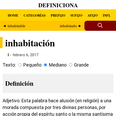
DEFINICIONA
HOME
CATEGORÍAS
PREFIJO
SUFIJO
AFIJO
INFIJO
◄ inhabitable
inhabitado ►
inhabitación
I
- febrero 6, 2017
Texto:
Pequeño
Mediano
Grande
Definición
Adjetivo. Esta palabra hace alusión (en religión) a una
morada compuesta por tres divinas personas, por
acción propia del espíritu santo o la misma santísima