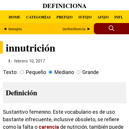
DEFINICIONA
HOME
CATEGORÍAS
PREFIJO
SUFIJO
AFIJO
INFIJO
◄ innupta
inobediencia ►
innutrición
I
- febrero 10, 2017
Texto:
Pequeño
Mediano
Grande
Definición
Sustantivo femenino. Este vocabulario es de uso
bastante infrecuente, inclusive obsoleto, se refiere
como la falta o
carencia
de nutrición, también puede