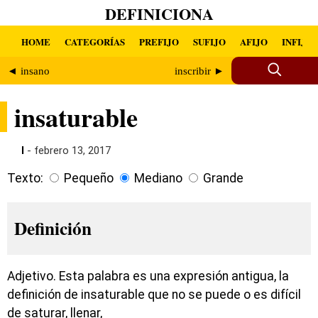
DEFINICIONA
HOME
CATEGORÍAS
PREFIJO
SUFIJO
AFIJO
INFIJO
◄ insano
inscribir ►
insaturable
I
- febrero 13, 2017
Texto:
Pequeño
Mediano
Grande
Definición
Adjetivo. Esta palabra es una expresión antigua, la
definición de insaturable que no se puede o es difícil
de saturar, llenar,