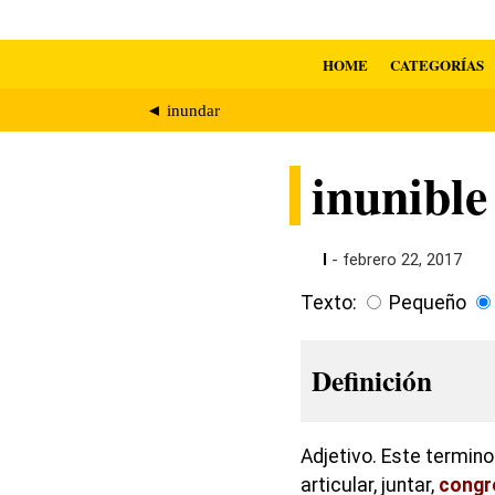
HOME
CATEGORÍAS
◄ inundar
inunible
I
- febrero 22, 2017
Texto:
Pequeño
Definición
Adjetivo. Este termino 
articular, juntar,
congr