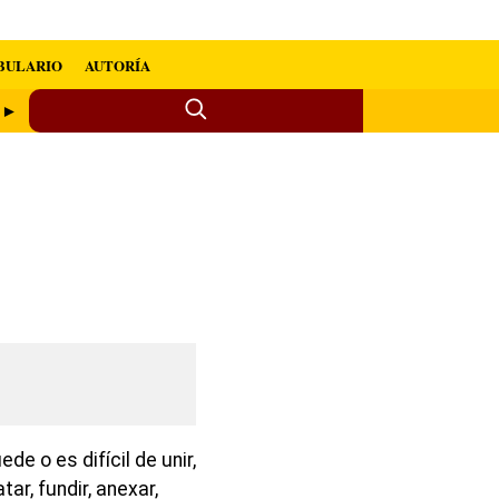
BULARIO
AUTORÍA
e ►
de o es difícil de unir,
tar, fundir, anexar,