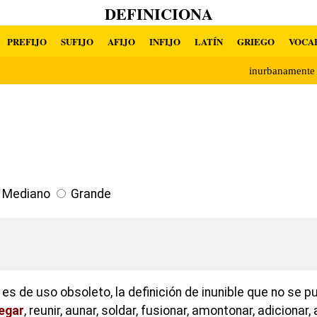
DEFINICIONA
PREFIJO
SUFIJO
AFIJO
INFIJO
LATÍN
GRIEGO
VOCA
inurbanament
Mediano
Grande
es de uso obsoleto, la definición de inunible que no se pue
egar
, reunir, aunar, soldar, fusionar, amontonar, adicionar, a