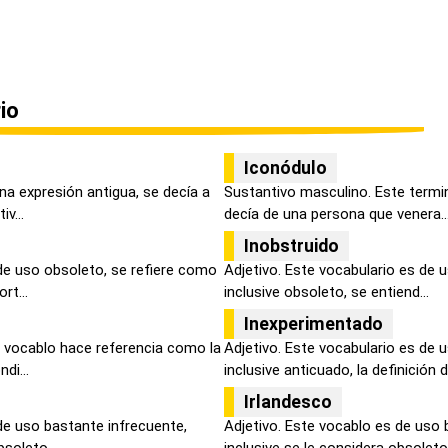
io
Iconódulo
una expresión antigua, se decía a
Sustantivo masculino. Este termi
v...
decía de una persona que venera..
Inobstruido
 de uso obsoleto, se refiere como
Adjetivo. Este vocabulario es de 
rt...
inclusive obsoleto, se entiend...
Inexperimentado
 vocablo hace referencia como la
Adjetivo. Este vocabulario es de 
di...
inclusive anticuado, la definición d.
Irlandesco
de uso bastante infrecuente,
Adjetivo. Este vocablo es de uso 
bsoleto...
inclusive se le considera obsoleto.