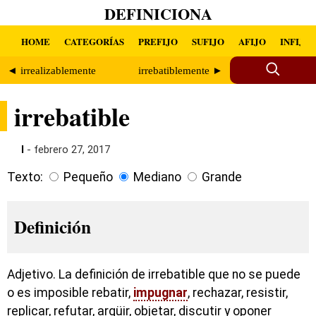
DEFINICIONA
HOME
CATEGORÍAS
PREFIJO
SUFIJO
AFIJO
INFIJO
◄ irrealizablemente
irrebatiblemente ►
irrebatible
I
- febrero 27, 2017
Texto:
Pequeño
Mediano
Grande
Definición
Adjetivo. La definición de irrebatible que no se puede
o es imposible rebatir,
impugnar
, rechazar, resistir,
replicar, refutar, argüir, objetar, discutir y oponer