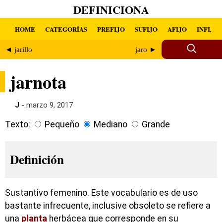
DEFINICIONA
HOME
CATEGORÍAS
PREFIJO
SUFIJO
AFIJO
INFIJO
◄ jarillo
jaro ►
jarnota
J
- marzo 9, 2017
Texto:
Pequeño
Mediano
Grande
Definición
Sustantivo femenino. Este vocabulario es de uso
bastante infrecuente, inclusive obsoleto se refiere a
una
planta
herbácea que corresponde en su