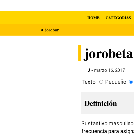
HOME
CATEGORÍAS
◄ jorobar
jorobeta
J
- marzo 16, 2017
Texto:
Pequeño
Definición
Sustantivo masculino.
frecuencia para asign