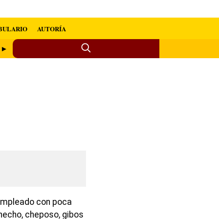
BULARIO
AUTORÍA
o ►
 empleado con poca
hecho, cheposo, gibos