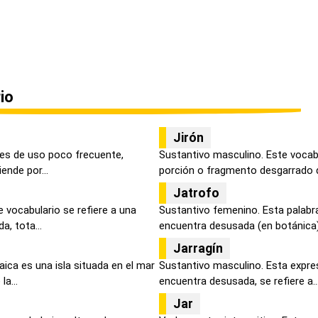
io
Jirón
 es de uso poco frecuente,
Sustantivo masculino. Este vocabu
ende por...
porción o fragmento desgarrado d
Jatrofo
 vocabulario se refiere a una
Sustantivo femenino. Esta palabra
a, tota...
encuentra desusada (en botánica) 
Jarragín
ica es una isla situada en el mar
Sustantivo masculino. Esta expres
a...
encuentra desusada, se refiere a..
Jar