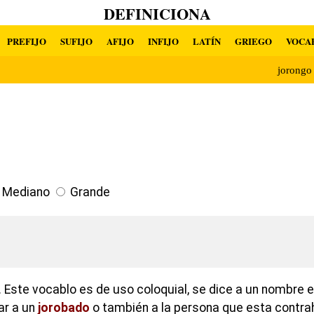
DEFINICIONA
PREFIJO
SUFIJO
AFIJO
INFIJO
LATÍN
GRIEGO
VOCA
jorong
Mediano
Grande
 Este vocablo es de uso coloquial, se dice a un nombre
ar a un
jorobado
o también a la persona que esta contra