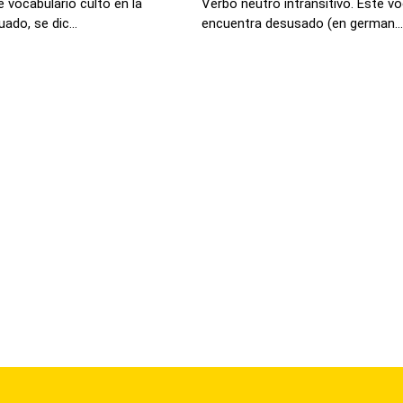
 vocabulario culto en la
Verbo neutro intransitivo. Este vo
ado, se dic...
encuentra desusado (en german...