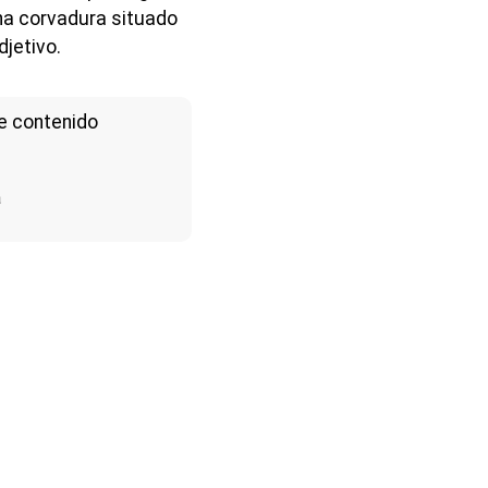
una corvadura situado
jetivo.
e contenido
a