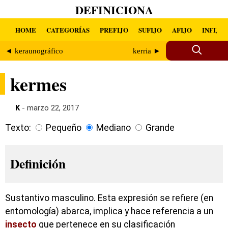
DEFINICIONA
HOME
CATEGORÍAS
PREFIJO
SUFIJO
AFIJO
INFIJO
◄ keraunográfico
kerria ►
kermes
K
- marzo 22, 2017
Texto:
Pequeño
Mediano
Grande
Definición
Sustantivo masculino. Esta expresión se refiere (en
entomología) abarca, implica y hace referencia a un
insecto
que pertenece en su clasificación