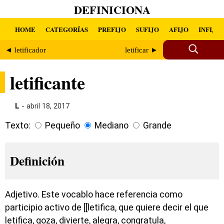
DEFINICIONA
HOME
CATEGORÍAS
PREFIJO
SUFIJO
AFIJO
INFIJO
◄ letificador
letificar ►
letificante
L
- abril 18, 2017
Texto:
Pequeño
Mediano
Grande
Definición
Adjetivo. Este vocablo hace referencia como
participio activo de [[letifica, que quiere decir el que
letifica, goza, divierte, alegra, congratula,