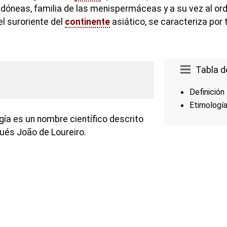
ledóneas, familia de las menispermáceas y a su vez al or
el suroriente del
continente
asiático, se caracteriza por t
Tabla d
Definición
Etimologí
gía es un nombre científico descrito
gués João de Loureiro.