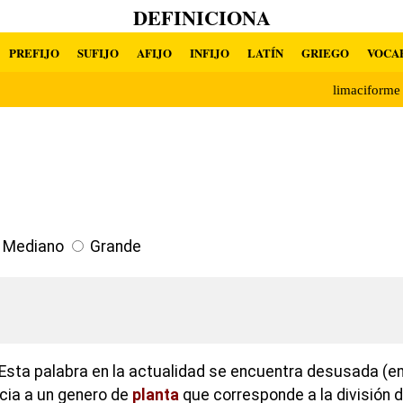
DEFINICIONA
PREFIJO
SUFIJO
AFIJO
INFIJO
LATÍN
GRIEGO
VOCA
limaciform
Mediano
Grande
Esta palabra en la actualidad se encuentra desusada (en
ncia a un genero de
planta
que corresponde a la división 