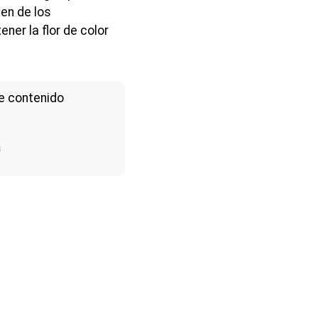
den de los
ener la flor de color
e contenido
a