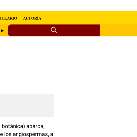
BULARIO
AUTORÍA
e ►
 botánica) abarca,
de los angiospermas, a