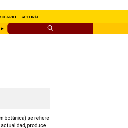
BULARIO
AUTORÍA
a ►
n botánica) se refiere
a actualidad, produce