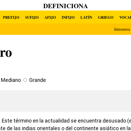
DEFINICIONA
PREFIJO
SUFIJO
AFIJO
INFIJO
LATÍN
GRIEGO
VOCA
limoner
ro
Mediano
Grande
 Este término en la actualidad se encuentra desusado (e
e de las indias orientales o del continente asiático en l