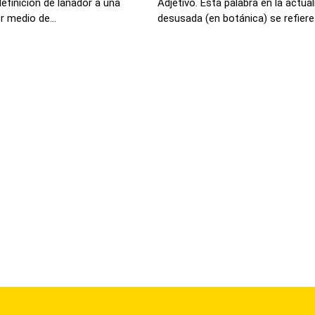
efinición de lañador a una
Adjetivo. Esta palabra en la actua
r medio de...
desusada (en botánica) se refiere a