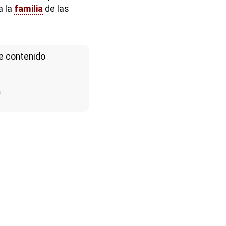
a la
familia
de las
e contenido
a