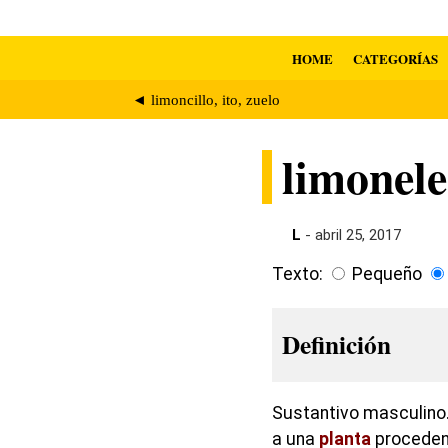
HOME
CATEGORÍAS
◄ limoncillo, ito, zuelo
limonele
L
- abril 25, 2017
Texto:
Pequeño
Definición
Sustantivo masculino.
a una
planta
procedent