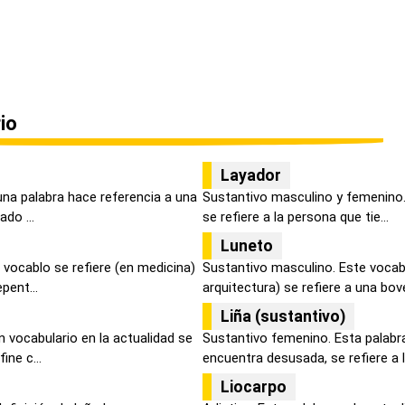
io
Layador
una palabra hace referencia a una
Sustantivo masculino y femenino. 
do ...
se refiere a la persona que tie...
Luneto
vocablo se refiere (en medicina)
Sustantivo masculino. Este vocabu
pent...
arquitectura) se refiere a una bove
Liña (sustantivo)
 vocabulario en la actualidad se
Sustantivo femenino. Esta palabra
ne c...
encuentra desusada, se refiere a la
Liocarpo