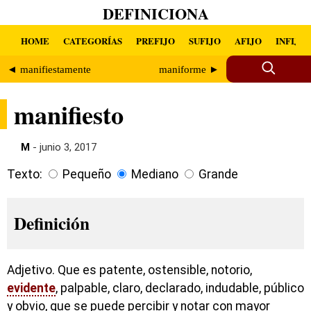
DEFINICIONA
HOME
CATEGORÍAS
PREFIJO
SUFIJO
AFIJO
INFIJO
◄ manifiestamente
maniforme ►
manifiesto
M
- junio 3, 2017
Texto:
Pequeño
Mediano
Grande
Definición
Adjetivo. Que es patente, ostensible, notorio,
evidente
, palpable, claro, declarado, indudable, público
y obvio, que se puede percibir y notar con mayor