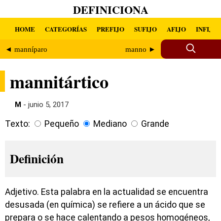
DEFINICIONA
HOME
CATEGORÍAS
PREFIJO
SUFIJO
AFIJO
INFIJO
◄ manníparo
manno ►
mannitártico
M
- junio 5, 2017
Texto:
Pequeño
Mediano
Grande
Definición
Adjetivo. Esta palabra en la actualidad se encuentra
desusada (en química) se refiere a un ácido que se
prepara o se hace calentando a pesos homogéneos,