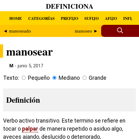
DEFINICIONA
HOME
CATEGORÍAS
PREFIJO
SUFIJO
AFIJO
INFIJO
◄ manoseado
manoseo ►
manosear
M
- junio 5, 2017
Texto:
Pequeño
Mediano
Grande
Definición
Verbo activo transitivo. Este termino se refiere en
tocar o
palpar
de manera repetido o asiduo algo,
aveces ajando, deslucido o deteriorado,