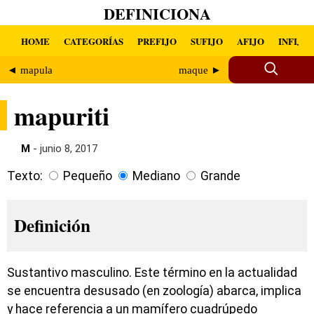
DEFINICIONA
HOME
CATEGORÍAS
PREFIJO
SUFIJO
AFIJO
INFIJO
◄ mapula
maque ►
mapuriti
M
- junio 8, 2017
Texto:
Pequeño
Mediano
Grande
Definición
Sustantivo masculino. Este término en la actualidad
se encuentra desusado (en zoología) abarca, implica
y hace referencia a un mamífero cuadrúpedo