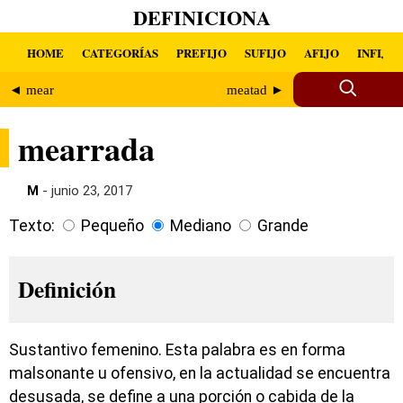
DEFINICIONA
HOME
CATEGORÍAS
PREFIJO
SUFIJO
AFIJO
INFIJO
◄ mear
meatad ►
mearrada
M
- junio 23, 2017
Texto:
Pequeño
Mediano
Grande
Definición
Sustantivo femenino. Esta palabra es en forma
malsonante u ofensivo, en la actualidad se encuentra
desusada, se define a una porción o cabida de la