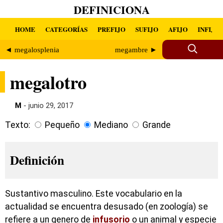
DEFINICIONA
HOME
CATEGORÍAS
PREFIJO
SUFIJO
AFIJO
INFIJO
◄ megalosplenia
megambre ►
megalotro
M
- junio 29, 2017
Texto:
Pequeño
Mediano
Grande
Definición
Sustantivo masculino. Este vocabulario en la
actualidad se encuentra desusado (en zoología) se
refiere a un genero de
infusorio
o un animal y especie