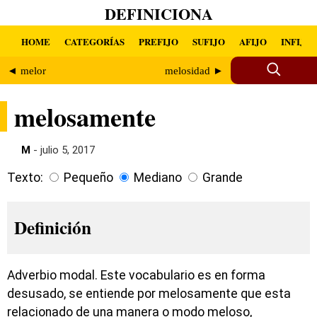
DEFINICIONA
HOME
CATEGORÍAS
PREFIJO
SUFIJO
AFIJO
INFIJO
◄ melor
melosidad ►
melosamente
M
- julio 5, 2017
Texto:
Pequeño
Mediano
Grande
Definición
Adverbio modal. Este vocabulario es en forma
desusado, se entiende por melosamente que esta
relacionado de una manera o modo meloso,