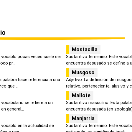
io
Mostacilla
 vocablo pocas veces suele ser
Sustantivo femenino. Este vocablo
oco pr...
encuentra desusado se define a un
Musgoso
a palabra hace referencia a una
Adjetivo. La definición de musgo
co que ...
relativo, perteneciente, alusivo y c.
Mallote
vocabulario se refiere a un
Sustantivo masculino. Esta palabr
n general...
encuentra desusada (en zoología) 
Manjarria
 vocablo en la actualidad se
Sustantivo femenino. Este vocabu
ne a una ...
anticuado, su significado impli...