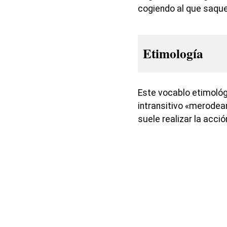
cogiendo al que saque
Etimología
Este vocablo etimológ
intransitivo «merodear»
suele realizar la acc