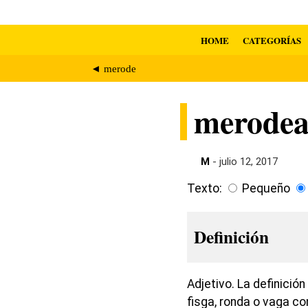
HOME
CATEGORÍAS
◄ merode
merodea
M
- julio 12, 2017
Texto:
Pequeño
Definición
Adjetivo. La definici
fisga, ronda o vaga c