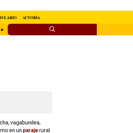
BULARIO
AUTORÍA
r ►
echa, vagabundea,
ismo en un
paraje
rural