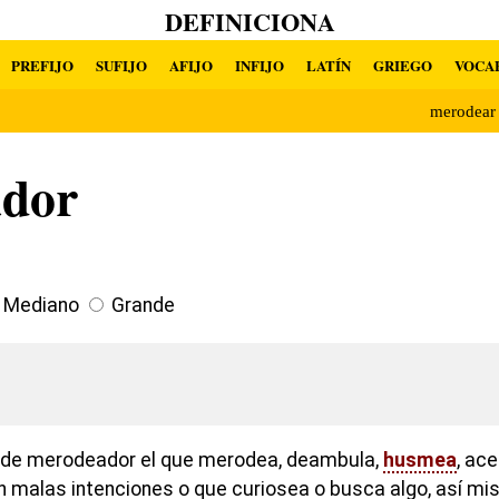
DEFINICIONA
PREFIJO
SUFIJO
AFIJO
INFIJO
LATÍN
GRIEGO
VOCA
merodea
dor
Mediano
Grande
ón de merodeador el que merodea, deambula,
husmea
, ac
on malas intenciones o que curiosea o busca algo, así m