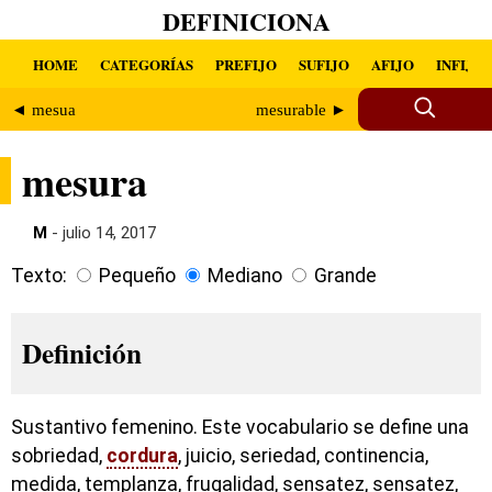
DEFINICIONA
HOME
CATEGORÍAS
PREFIJO
SUFIJO
AFIJO
INFIJO
◄ mesua
mesurable ►
mesura
M
- julio 14, 2017
Texto:
Pequeño
Mediano
Grande
Definición
Sustantivo femenino. Este vocabulario se define una
sobriedad,
cordura
, juicio, seriedad, continencia,
medida, templanza, frugalidad, sensatez, sensatez,