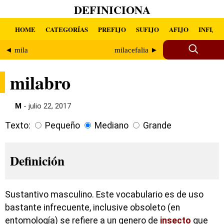
DEFINICIONA
HOME
CATEGORÍAS
PREFIJO
SUFIJO
AFIJO
INFIJO
◄ mila
milacefalia ►
milabro
M
- julio 22, 2017
Texto:
Pequeño
Mediano
Grande
Definición
Sustantivo masculino. Este vocabulario es de uso
bastante infrecuente, inclusive obsoleto (en
entomología) se refiere a un genero de
insecto
que