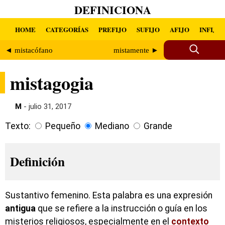
DEFINICIONA
HOME
CATEGORÍAS
PREFIJO
SUFIJO
AFIJO
INFIJO
◄ mistacófano
mistamente ►
mistagogia
M
- julio 31, 2017
Texto:
Pequeño
Mediano
Grande
Definición
Sustantivo femenino. Esta palabra es una expresión
antigua
que se refiere a la instrucción o guía en los
misterios religiosos, especialmente en el
contexto