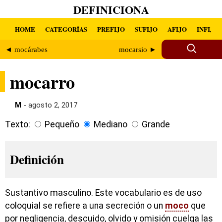
DEFINICIONA
HOME
CATEGORÍAS
PREFIJO
SUFIJO
AFIJO
INFIJO
◄ mocárabes
mocarsio ►
mocarro
M
- agosto 2, 2017
Texto:
Pequeño
Mediano
Grande
Definición
Sustantivo masculino. Este vocabulario es de uso
coloquial se refiere a una secreción o un
moco
que
por negligencia, descuido, olvido y omisión cuelga las