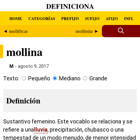
DEFINICIONA
HOME
CATEGORÍAS
PREFIJO
SUFIJO
AFIJO
INFIJO
◄ mollificar
mollinita ►
mollina
M
- agosto 9, 2017
Texto:
Pequeño
Mediano
Grande
Definición
Sustantivo femenino. Este vocablo se relaciona y se
refiere a una
lluvia
, precipitación, chubasco o una
tempestad de un modo menudo, de menor intensidad