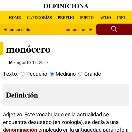
DEFINICIONA
HOME
CATEGORÍAS
PREFIJO
SUFIJO
AFIJO
INFIJO
◄ monocéfalo
monocerote ►
monócero
M
- agosto 11, 2017
Texto:
Pequeño
Mediano
Grande
Definición
Adjetivo. Este vocabulario en la actualidad se
encuentra desusado (en zoología), se decía a una
denominación
empleado en la antigüedad para referir