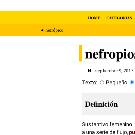
HOME
CATEGORÍAS
◄ nefrópico
nefropio
N
- septiembre 9, 2017
Texto:
Pequeño
Definición
Sustantivo femenino. 
a una serie de flujo,
pu