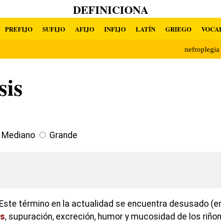
DEFINICIONA
PREFIJO
SUFIJO
AFIJO
INFIJO
LATÍN
GRIEGO
VOCA
nefroplegi
sis
Mediano
Grande
Este término en la actualidad se encuentra desusado (en
s
, supuración, excreción, humor y mucosidad de los riñon