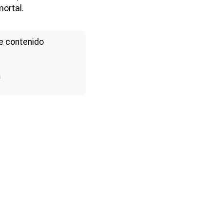
ortal.
e contenido
a