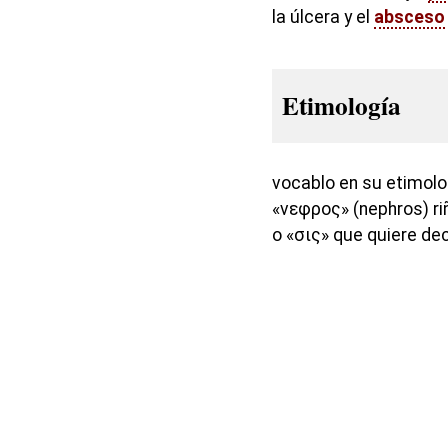
la úlcera y el
absceso
Etimología
vocablo en su etimolo
«νεφρος» (nephros) riñ
o «σις» que quiere dec