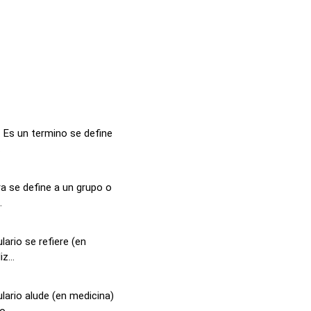
 Es un termino se define
.
a se define a un grupo o
.
ario se refiere (en
z...
lario alude (en medicina)
...