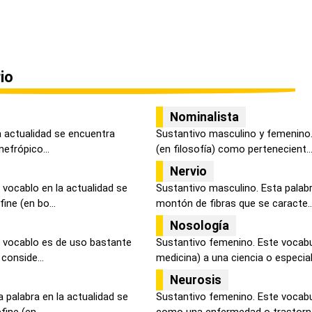
io
Nominalista
la actualidad se encuentra
Sustantivo masculino y femenino.
nefrópico...
(en filosofía) como pertenecient..
Nervio
 vocablo en la actualidad se
Sustantivo masculino. Esta palabr
ne (en bo...
montón de fibras que se caracte..
Nosología
 vocablo es de uso bastante
Sustantivo femenino. Este vocabul
 conside...
medicina) a una ciencia o especiali
Neurosis
 palabra en la actualidad se
Sustantivo femenino. Este vocabu
ne (en ...
como una enfermedad o trastorno