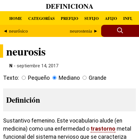
DEFINICIONA
HOME
CATEGORÍAS
PREFIJO
SUFIJO
AFIJO
INFIJO
◄ neurósico
neurostenia ►
neurosis
N
- septiembre 14, 2017
Texto:
Pequeño
Mediano
Grande
Definición
Sustantivo femenino. Este vocabulario alude (en
medicina) como una enfermedad o
trastorno
metal
funcional del sistema nervioso que se caracteriza